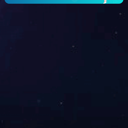
*注：请务必信息填写准确，并保持通讯畅通，我们会尽快与你取得
联系
关于我们
产品中心
设备外壳钣金加工
公司简介
五金配件
厂房设备
公司历程
企业荣誉
OD在线体育网
OD在线体育网