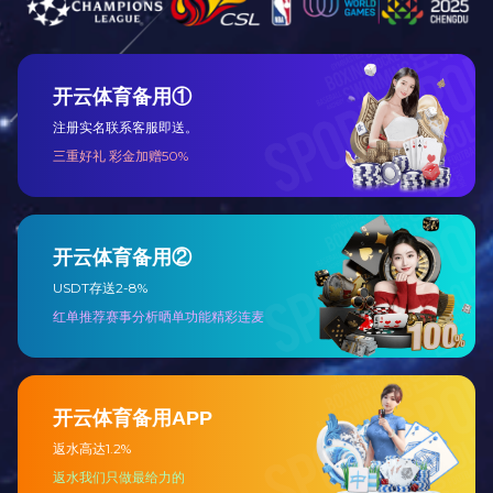
半导体设备机架
半导体设备机箱
咨询电话
咨询电话
留言反馈
留言反馈
半导体设备机架
拖链支架
OD在线体育
OD在线体育
网
网
在线留言
TOP
TOP