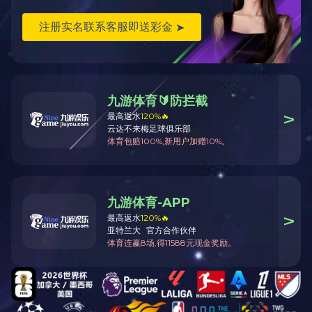
OD在线体育网
产品描述
上一页
半导体设备机架
下一页
电控箱
在线客服
在线客服