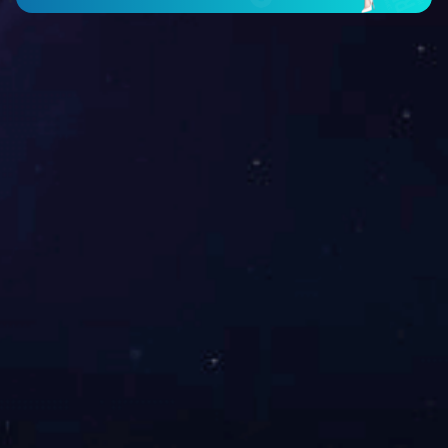
*注：请务必信息填写准确，并保持通讯畅通，我们会尽快与你取得
联系
关于我们
产品中心
设备外壳钣金加工
公司简介
五金配件
厂房设备
公司历程
企业荣誉
OD在线体育网
OD在线体育网